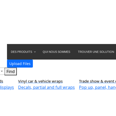
DES PRODUITS
QUI NOUS SOMMES
TROUVER UNE SOLUTION
Upload Files
ds
Vinyl car & vehicle wraps
Trade show & event 
isplays
Decals, partial and full wraps
Pop up, panel, han