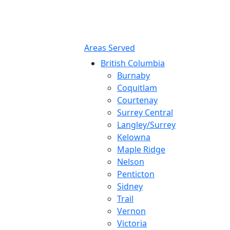
Areas Served
British Columbia
Burnaby
Coquitlam
Courtenay
Surrey Central
Langley/Surrey
Kelowna
Maple Ridge
Nelson
Penticton
Sidney
Trail
Vernon
Victoria