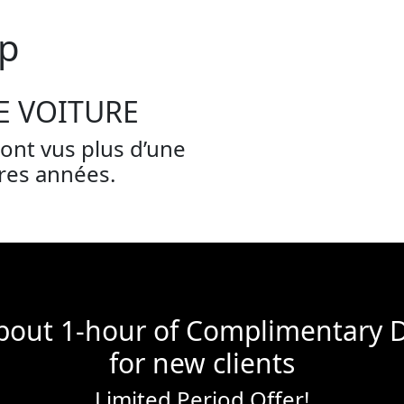
up
E VOITURE
 sont vus plus d’une
ures années.
bout 1-hour of Complimentary 
for new clients
Limited Period Offer!