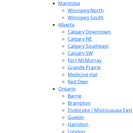
Manitoba
Winnipeg North
Winnipeg South
Alberta
Calgary Downtown
Calgary NE
Calgary Southeast
Calgary SW
Fort McMurray
Grande Prairie
Medicine Hat
Red Deer
Ontario
Barrie
Brampton
Etobicoke / Mississauga East
Guelph
Hamilton
London